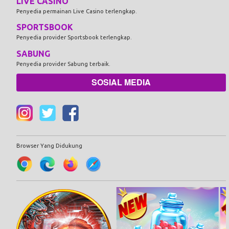
LIVE CASINO
Penyedia permainan Live Casino terlengkap.
SPORTSBOOK
Penyedia provider Sportsbook terlengkap.
SABUNG
Penyedia provider Sabung terbaik.
SOSIAL MEDIA
Browser Yang Didukung