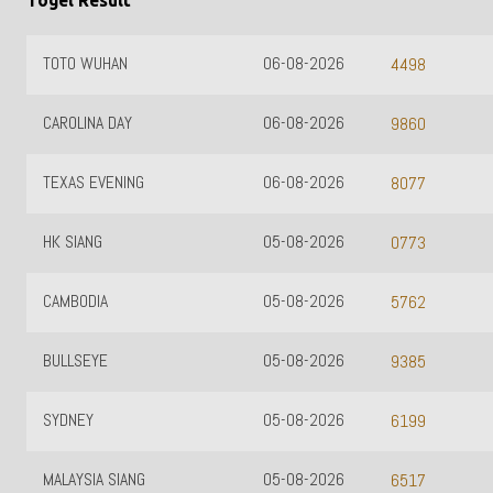
TOTO WUHAN
06-08-2026
4498
CAROLINA DAY
06-08-2026
9860
TEXAS EVENING
06-08-2026
8077
HK SIANG
05-08-2026
0773
CAMBODIA
05-08-2026
5762
BULLSEYE
05-08-2026
9385
SYDNEY
05-08-2026
6199
MALAYSIA SIANG
05-08-2026
6517