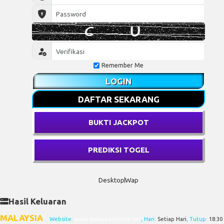
Remember Me
LOGIN
DAFTAR SEKARANG
BUKTI JACKPOT
PREDIKSI TOGEL
Desktop
Wap
Hasil Keluaran
MALAYSIA
Website:
www.malaysialottery.net
, Hari:
Setiap Hari
, Tutup:
18:30