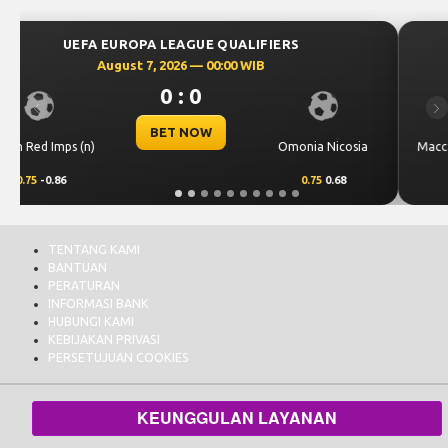
UEFA EUROPA LEAGUE QUALIFIERS
August 6, 2026 — 22:59 WIB
0 : 0
Previous
Ne
BET NOW
Maccabi Tel Aviv (n)
CSKA Sofia
0.25
0.68
-0.25
-0.86
TENTANG KAMI
BANTUAN
PERATURAN
INFORMASI BANK
HUBUNGI KAMI
KEBIJAKAN PRIVASI
PERSETUJUAN COOKIES
KEUNGGULAN LAYANAN