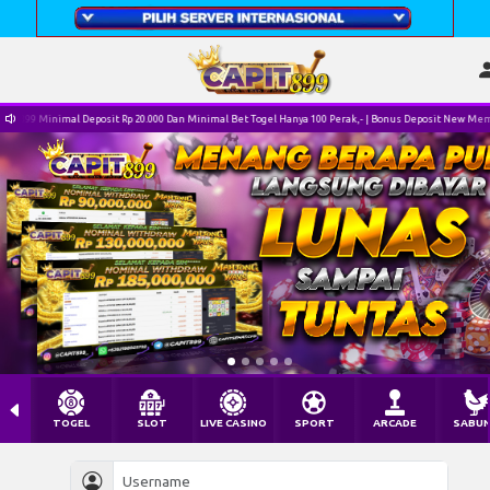
99 Minimal Deposit Rp 20.000 Dan Minimal Bet Togel Hanya 100 Perak,- | Bonus Deposit New Member 20%
TOGEL
SLOT
LIVE CASINO
SPORT
ARCADE
SABU