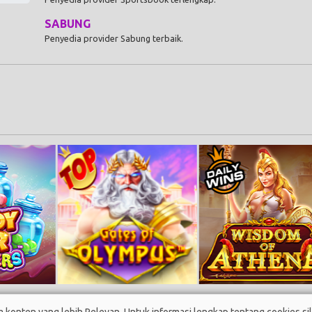
Penyedia provider Sportsbook terlengkap.
SABUNG
Penyedia provider Sabung terbaik.