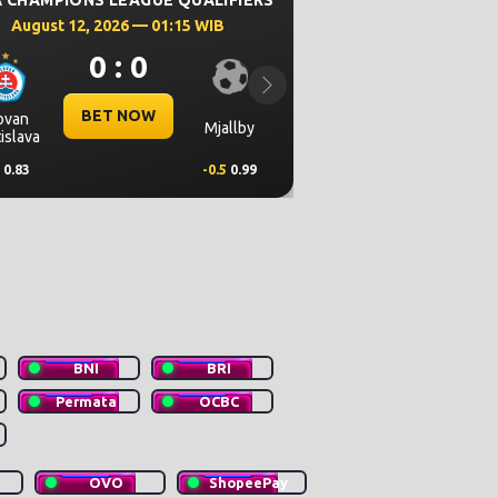
August 7, 2026 — 19:00 WIB
0 : 0
Next
BET NOW
yenoord
e-RB Leipzig
-0.86
1
0.62
BNI
BRI
Permata
OCBC