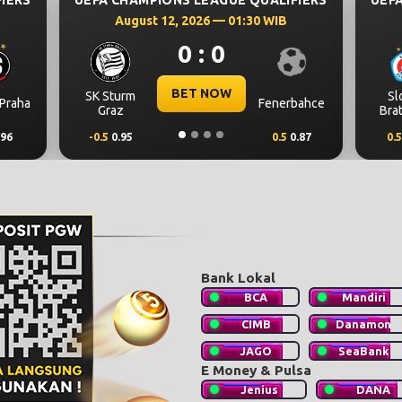
FRIENDLY
August 7, 2026 — 19:00 WIB
0 : 1
Saint-
e-Fe
oise
BET NOW
e-Italy
e-England
1.00
-1
-0.25
-0.92
0.25
0.68
Bank Lokal
BCA
Mandiri
CIMB
Danamon
JAGO
SeaBank
E Money & Pulsa