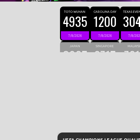
TOTO WUHAN
CAROLINA DAY
TEXAS EVE
4935
1200
30
7/8/2026
7/8/2026
7/8/20
JAPAN
SINGAPORE
MALAYS
3965
0715
72
7/8/2026
5/8/2026
7/8/20
UEFA CHAMPIONS LEAGUE QUALIF