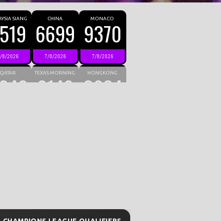
YSIA SIANG
CHINA
MONACO
519
6699
9370
/8/2026
7/8/2026
7/8/2026
QATAR
TEXAS MORNING
HONGKONG
642
6140
3634
/8/2026
6/8/2026
6/8/2026
OTBALL F24 ELITE CLUB FRIENDLY