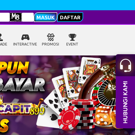
 Bonus Deposit Harian 5% | Bonus Rollingan Slot 0.7%
Selamat Datand
MASUK
DAFTAR
ADE
INTERACTIVE
PROMOSI
EVENT