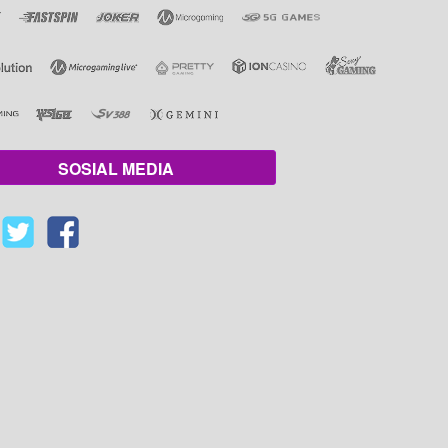
SOSIAL MEDIA